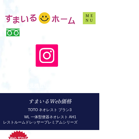
沖縄でリフォームするなら、すまいるホームです
ME
NU
0120-969-563
(10:00 - 16:30 土日祝休み）
​インスタグラムでリフォーム情報Get！
​お見積もり・ご相談はお気軽に♪
すまいるWeb価格
TOTO ネオレスト プラン3
WL 一体型便器ネオレスト AH1
​レストルームドレッサープレミアムシリーズ