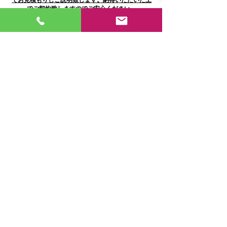
でお見積もりしご説明致します。納得いただいた上
でご契約致しますのでご安心ください。
トイレリフォームへ戻る
ご検討宜しくお願い致します。