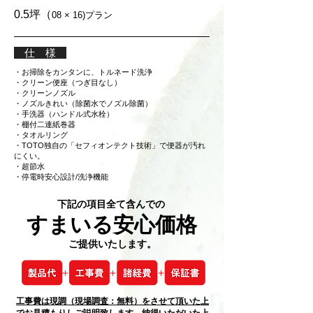
0.5坪（
08 × 16)プラン
仕 様
・お掃除をカンタンに、トルネード洗浄
・クリーン便座（つぎ目なし）
・クリーンノズル
・ノズルきれい（除菌水でノズル除菌）
・手洗器（ハンドル式水栓）
・棚付二連紙巻器
・タオルリング
・TOTO独自の「セフィオンテクト技術」で便器が汚れ
にくい。
・超節水
​・停電時安心設計/洗浄機能
下記の項目全て含んでの
すまいる安心価格
ご提供いたします。
​工事費は現調（現場調査：無料）をさせて頂いた上