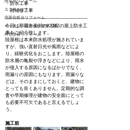
換気扇リフォーム
・防水工事
エコキュート
・雑補修工事
洗面化粧台リフォーム
今回は那覇市壷川のK様邸の屋上防水工
キッチン・混合水栓取替工事
事をご紹介致します。
外壁塗装リフォーム
陸屋根は本来防水処理が施されていま
すが、強い直射日光や風雨などによ
り、経験劣化をおこします。陸屋根の
防水層の亀裂や浮きなどにより、雨水
が侵入する原因になるばかりでなく、
雨漏りの原因にもなります。雨漏りな
どは、そのままにしておくと、建物に
とっても良くありません。定期的な調
査や早期修理が建物の安全面にとって
も必要不可欠であると言えるでしょ
う。
施工前