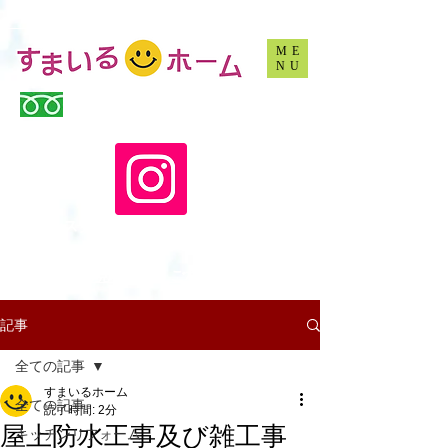
沖縄でリフォームするなら、すまいるホームです
ME
NU
0120-969-563
(10:00 - 16:30 土日祝休み）
​インスタグラムでリフォーム情報Get！
​お見積もり・ご相談はお気軽に♪
記事
全ての記事
すまいるホーム
全ての記事
読了時間: 2分
屋上防水工事及び雑工事
キッチンリフォーム