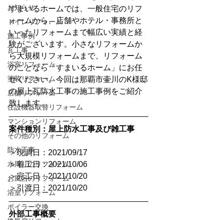
お知らせ
すまいるホームでは、一般住宅のリフ
ォームから、店舗やホテル・事務所と
トイレリフォーム
いったリフォームまで幅広い実績と経
施工事例
験がございます。小さなリフォームか
瓦工事
ら大規模リフォームまで、リフォーム
浴室リフォーム
のことなら「すまいるホーム」にお任
塗装リフォーム
せください。今回は那覇市壷川のK様邸
の屋上瓦防水工事の施工事例をご紹介
店舗リフォーム
致します。
住設機器取替リフォーム
マンションリフォーム
案件種別：屋上防水工事及び雑工事
その他のリフォーム
防水工事
＞現調日：2021/09/17
水周りのリフォーム
＞着工日：2021/10/06
＞完工日：2021/10/20
お風呂のリフォーム
＞引渡日：2021/10/20
浴室リフォーム
ボイラー交換
外部工事概要