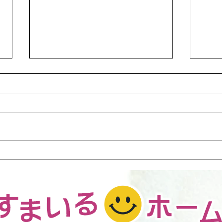
水栓交換、レンジフード（シ
アパ
ロッコファン）へ交換など
理