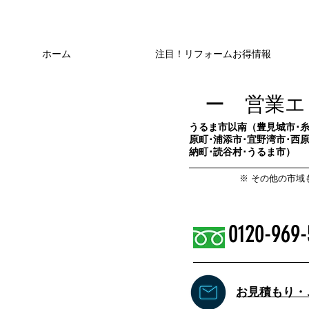
ホーム
注目！リフォームお得情報
ー 営業エ
​うるま市以南（豊見城市･糸
原町･浦添市･宜野湾市･西原
納町･読谷村･うるま市）
​※ その他の市
0120-969-
​お見積もり