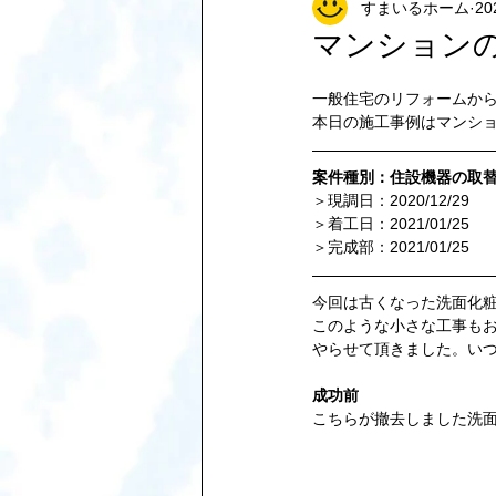
すまいるホーム
2
塗装リフォーム
店舗リフォーム
マンション
一般住宅のリフォームか
水周りのリフォーム
お風呂のリ
本日の施工事例はマンシ
案件種別：住設機器の取
洗面化粧台リフォーム
キッチン
＞現調日：2020/12/29
＞着工日：2021/01/25
＞完成部：2021/01/25
今回は古くなった洗面化
このような小さな工事も
やらせて頂きました。い
成功前
こちらが撤去しました洗