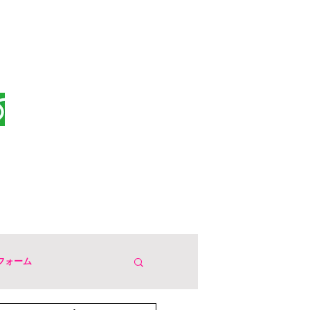
ムでリフォーム情報Get！
0120-969-563
(10:00 - 16:30 土日祝休み）
お見積もり・ご相談はお気軽に♪
メールフォームから問合せ
会社案内
フォーム