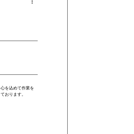
リフォーム
防水工事
エコキュート
、心を込めて作業を
っております。