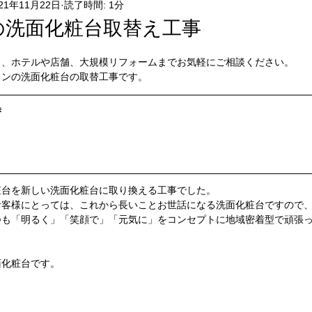
021年11月22日
読了時間: 1分
住設機器取替リフォーム
マンションリフォーム
その他の
の洗面化粧台取替え工事
ら、ホテルや店舗、大規模リフォームまでお気軽にご相談ください。
フォーム
浴室リフォーム
ボイラー交換
換気扇リフォーム
ョンの洗面化粧台の取替工事です。
替
・混合水栓取替工事
外壁塗装リフォーム
粧台を新しい洗面化粧台に取り換える工事でした。
お客様にとっては、これから長いことお世話になる洗面化粧台ですので
つも「明るく」「笑顔で」「元気に」をコンセプトに地域密着型で頑張
面化粧台です。