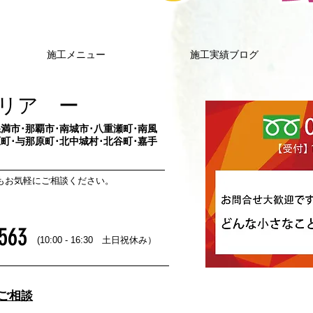
施工メニュー
施工実績ブログ
リア ー
満市･那覇市･南城市･八重瀬町･
南風
町･与那原町･北中城村･北谷町･
​嘉手
域もお気軽にご相談ください。
563
(10:00 - 16:30 土日祝休み）
・ご相談