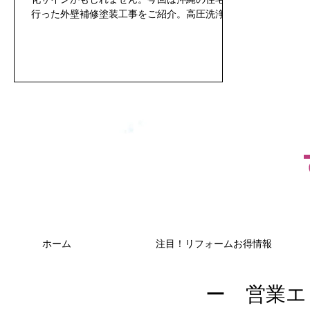
行った外壁補修塗装工事をご紹介。高圧洗浄、
劣化部分の補修、外壁塗装により、明るく清潔
感のある外観へ仕上がりました。紫外線・台
風・塩害の影響を受けやすい沖縄の住宅では、
早めの点検とメンテナンスが大切です。
ホーム
注目！リフォームお得情報
ー 営業エ