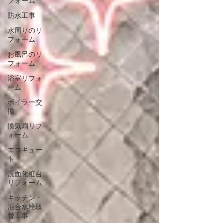
フォーム
防水工事
水周りのリ
フォーム
お風呂のリ
フォーム
浴室リフォ
ーム
ボイラー交
換
換気扇リフ
ォーム
エコキュー
ト
洗面化粧台
リフォーム
キッチン・
混合水栓取
替工事